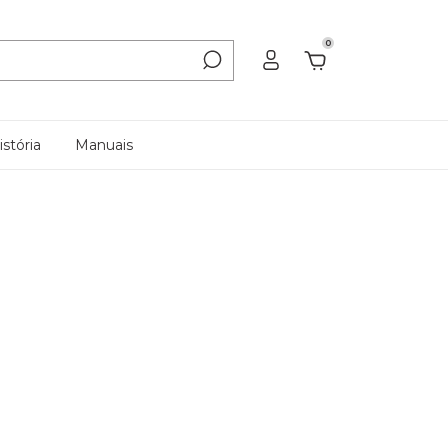
0
stória
Manuais