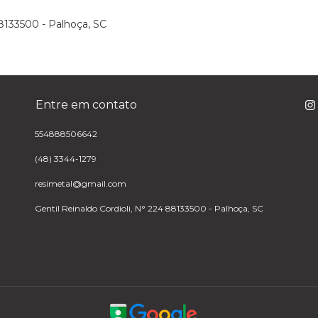
88133500 - Palhoça, SC
Entre em contato
554888506642
(48) 3344-1279
resimetal@gmail.com
Gentil Reinaldo Cordioli, N° 224 88133500 - Palhoça, SC