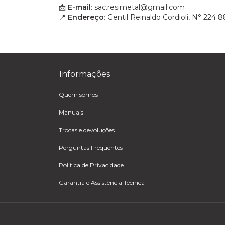
📩
E-mail
:
sac.resimetal@gmail.com
📍
Endereço
: Gentil Reinaldo Cordioli, N° 224 
Informações
Quem somos
Manuais
Trocas e devoluções
Perguntas Frequentes
Politica de Privacidade
Garantia e Assistência Técnica