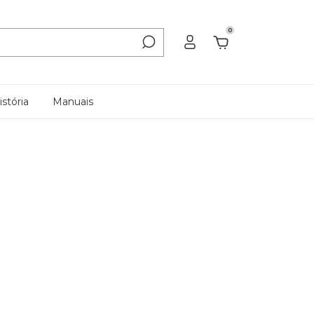
0
stória
Manuais