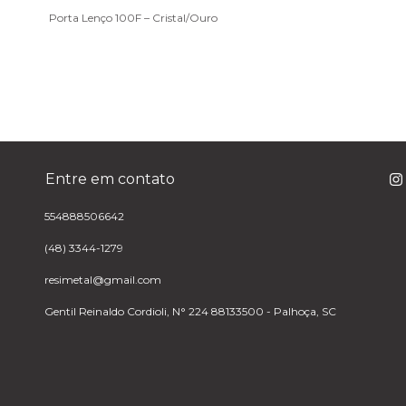
Porta Lenço 100F – Cristal/Ouro
Entre em contato
554888506642
(48) 3344-1279
resimetal@gmail.com
Gentil Reinaldo Cordioli, N° 224 88133500 - Palhoça, SC